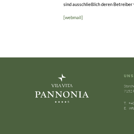
sind ausschließlich deren Betreiber
[webmail]
UNS
Storch
7152 
T.
+43
E.
inf