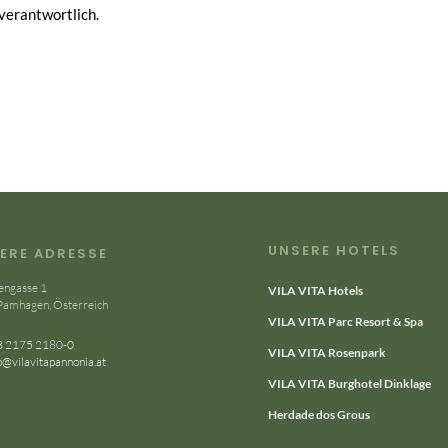
 verantwortlich.
UNSERE HOTELS
ERE ADRESSE
engasse 1
VILA VITA Hotels
Pamhagen, Österreich
VILA VITA Parc Resort & Spa
 2175 2180-0
VILA VITA Rosenpark
o@vilavitapannonia.at
VILA VITA Burghotel Dinklage
Herdade dos Grous