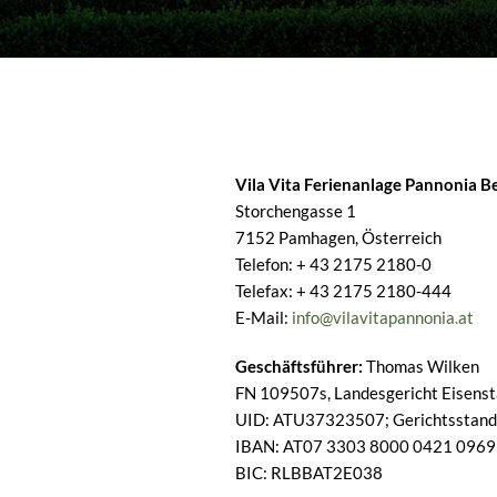
Vila Vita Ferienanlage Pannonia B
Storchengasse 1
7152 Pamhagen, Österreich
Telefon: + 43 2175 2180-0
Telefax: + 43 2175 2180-444
E-Mail:
info@vilavitapannonia.at
Geschäftsführer:
Thomas Wilken
FN 109507s, Landesgericht Eisens
UID: ATU37323507; Gerichtsstand:
IBAN: AT07 3303 8000 0421 0969
BIC: RLBBAT2E038